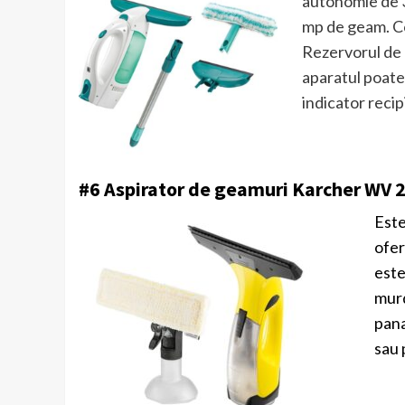
autonomie de 3
mp de geam. Co
Rezervorul de 
aparatul poate 
indicator recip
#6 Aspirator de geamuri Karcher WV 2
Este
ofer
este
murd
pana
sau 