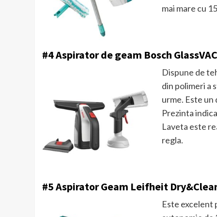
mai mare cu 15
#4 Aspirator de geam Bosch GlassVA
Dispune de teh
din polimeri a
urme. Este un 
Prezinta indica
Laveta este rea
regla.
#5 Aspirator Geam Leifheit Dry&Clea
Este excelent p