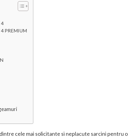
 4
KV 4 PREMIUM
 N
 geamuri
ntre cele mai solicitante si neplacute sarcini pentru o