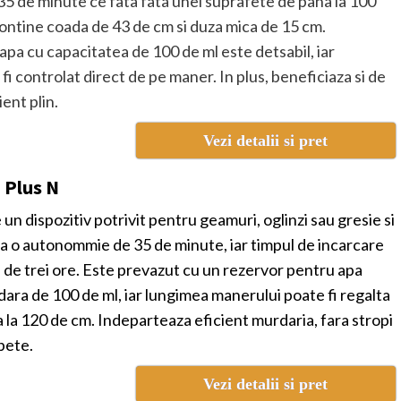
5 de minute ce fata fata unei suprafete de pana la 100
ntine coada de 43 de cm si duza mica de 15 cm.
apa cu capacitatea de 100 de ml este detsabil, iar
fi controlat direct de pe maner. In plus, beneficiaza si de
ient plin.
Vezi detalii si pret
 Plus N
 un dispozitiv potrivit pentru geamuri, oglinzi sau gresie si
a o autonommie de 35 de minute, iar timpul de incarcare
 de trei ore. Este prevazut cu un rezervor pentru apa
ara de 100 de ml, iar lungimea manerului poate fi regalta
 la 120 de cm. Indeparteaza eficient murdaria, fara stropi
pete.
Vezi detalii si pret