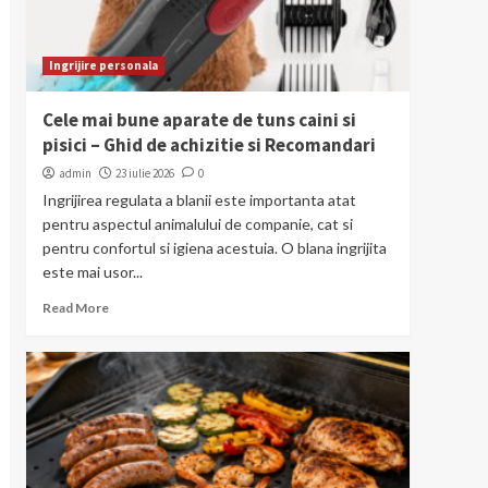
Ingrijire personala
Cele mai bune aparate de tuns caini si
pisici – Ghid de achizitie si Recomandari
admin
23 iulie 2026
0
Ingrijirea regulata a blanii este importanta atat
pentru aspectul animalului de companie, cat si
pentru confortul si igiena acestuia. O blana ingrijita
este mai usor...
Read More