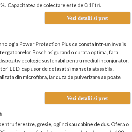
%. Capacitatea de colectare este de 0.1 litri.
Vezi detalii si pret
C
nologia Power Protection Plus ce consta intr-un invelis
 stergatoarelor Bosch asigurand o curata optima, fara
dispozitiv ecologic sustenabil pentru mediul inconjurator.
tori LED, cap usor de detasat si manseta atasabila.
lizata din microfibra, iar duza de pulverizare se poate
Vezi detalii si pret
n
entru ferestre, gresie, oglinzi sau cabine de dus. Ofera o