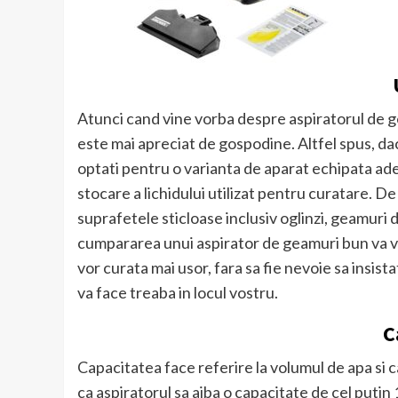
Atunci cand vine vorba despre aspiratorul de ge
este mai apreciat de gospodine. Altfel spus, daca
optati pentru o varianta de aparat echipata ade
stocare a lichidului utilizat pentru curatare. D
suprafetele sticloase inclusiv oglinzi, geamuri d
cumpararea unui aspirator de geamuri bun va va 
vor curata mai usor, fara sa fie nevoie sa insista
va face treaba in locul vostru.
C
Capacitatea face referire la volumul de apa si
ca aspiratorul sa aiba o capacitate de cel putin