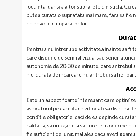
locuinta, dar si a altor suprafete din sticla. Cu
putea curata o suprafata mai mare, fara sa fie 
de nevoile cumparatorilor.
Durat
Pentru a nu intrerupe activitatea inainte sa fi 
care dispune de semnal vizual sau sonor atunci
autonomie de 20-30 de minute, care ar trebui s
nici durata de incarcare nu ar trebui sa fie foar
Acc
Este un aspect foarte interesant care optimizea
aspiratorul pe care il achizitionati sa dispuna d
conditie obligatorie, caci de ea depinde curatar
calitativ, sa nu zgarie si sa curete usor urmele 
fie suficient de lung, mai ales daca aveti geamur