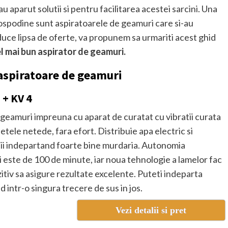
 aparut solutii si pentru facilitarea acestei sarcini. Una
 gospodine sunt aspiratoarele de geamuri care si-au
 duce lipsa de oferte, va propunem sa urmariti acest ghid
l mai bun aspirator de geamuri.
aspiratoare de geamuri
 + KV 4
 geamuri impreuna cu aparat de curatat cu vibratii curata
etele netede, fara efort. Distribuie apa electric si
ii indepartand foarte bine murdaria. Autonomia
 este de 100 de minute, iar noua tehnologie a lamelor fac
itiv sa asigure rezultate excelente. Puteti indeparta
id intr-o singura trecere de sus in jos.
Vezi detalii si pret