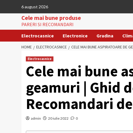
Skip
6 august 2026
to
Cele mai bune produse
content
PARERI SI RECOMANDARI
Electrocasnice
Electronice
Gradina
Clim
HOME
ELECTROCASNICE
CELE MAI BUNE ASPIRATOARE DE GE
Electrocasnice
Cele mai bune a
geamuri | Ghid d
Recomandari de
admin
20 iulie 2022
0