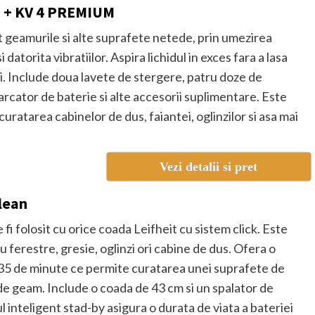
2 + KV 4 PREMIUM
t geamurile si alte suprafete netede, prin umezirea
i datorita vibratiilor. Aspira lichidul in exces fara a lasa
. Include doua lavete de stergere, patru doze de
rcator de baterie si alte accesorii suplimentare. Este
 curatarea cabinelor de dus, faiantei, oglinzilor si asa mai
Vezi detalii si pret
lean
fi folosit cu orice coada Leifheit cu sistem click. Este
 ferestre, gresie, oglinzi ori cabine de dus. Ofera o
5 de minute ce permite curatarea unei suprafete de
e geam. Include o coada de 43 cm si un spalator de
inteligent stad-by asigura o durata de viata a bateriei