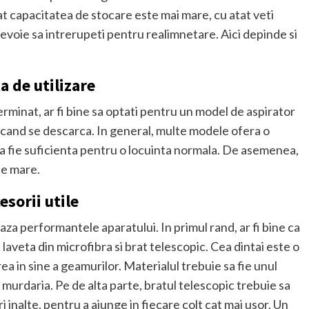
 cat capacitatea de stocare este mai mare, cu atat veti
nevoie sa intrerupeti pentru realimnetare. Aici depinde si
a de utilizare
terminat, ar fi bine sa optati pentru un model de aspirator
 cand se descarca. In general, multe modele ofera o
a fie suficienta pentru o locuinta normala. De asemenea,
te mare.
esorii utile
za performantele aparatului. In primul rand, ar fi bine ca
e laveta din microfibra si brat telescopic. Cea dintai este o
ea in sine a geamurilor. Materialul trebuie sa fie unul
si murdaria. Pe de alta parte, bratul telescopic trebuie sa
i inalte, pentru a ajunge in fiecare colt cat mai usor. Un