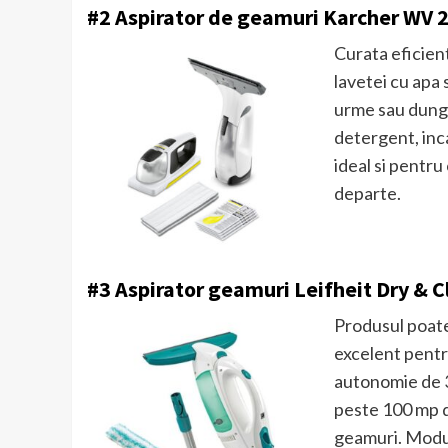
#2 Aspirator de geamuri Karcher WV 
Curata eficien
lavetei cu apa s
urme sau dungi
detergent, inca
ideal si pentru
departe.
#3 Aspirator geamuri Leifheit Dry & C
Produsul poate 
excelent pentru
autonomie de 3
peste 100 mp d
geamuri. Modul 