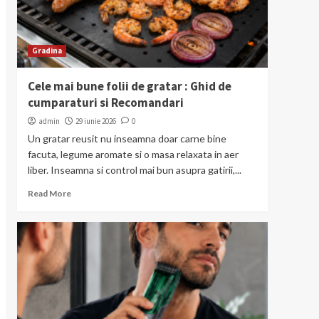
Gradina
Cele mai bune folii de gratar : Ghid de
cumparaturi si Recomandari
admin
29 iunie 2026
0
Un gratar reusit nu inseamna doar carne bine
facuta, legume aromate si o masa relaxata in aer
liber. Inseamna si control mai bun asupra gatirii,...
Read More