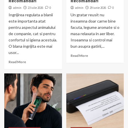
Recomandari
Recomandari
admin
23 iulie 2026
0
admin
29 iunie 2026
0
Ingrijirea regulata a blanii
Un gratar reusit nu
este importanta atat
inseamna doar carne bine
pentru aspectul animalului
facuta, legume aromate si o
de companie, cat si pentru
masa relaxata in aer liber.
confortul si igiena acestuia.
Inseamna si control mai
O blana ingrijita este mai
bun asupra gatirii,...
usor...
Read More
Read More