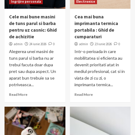
Ingrijire personala
Electronice
Cele mai bune masini
Cea mai buna
de tuns parul si barba
imprimanta termica
pentru uz casnic: Ghid
portabila : Ghid de
de achizitie
cumparaturi
admin
24 iunie 2026
0
admin
23 iunie 2026
0
Alegerea unei masini de
Intr-o perioada in care
tuns parul si barba nu ar
mobilitatea si eficienta au
trebui facuta doar dupa
devenit prioritati atat in
pret sau dupa aspect. Un
mediul profesional, cat si in
aparat bun trebuie sa se
viata de zi cu zi, o
potriveasca...
imprimanta termica...
Read More
Read More