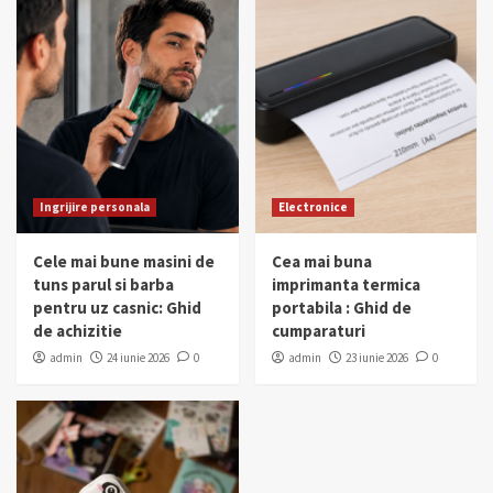
Ingrijire personala
Electronice
Cele mai bune masini de
Cea mai buna
tuns parul si barba
imprimanta termica
pentru uz casnic: Ghid
portabila : Ghid de
de achizitie
cumparaturi
admin
24 iunie 2026
0
admin
23 iunie 2026
0