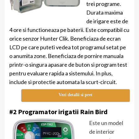
trei programe.
Durata maxima
de irigare este de
4 ore si functioneaza pe baterii. Este compatibil cu
orice senzor Hunter Clik. Beneficiaza de ecran
LCD pe care puteti vedea tot programul setat pe
o anumita zone. Beneficiaza de pornire manuala
printr-o singura apasare de buton si program test
pentru evaluare rapida a sistemului. In plus,
include si protectie automata la scurt-circuit.
Vezi detalii si pret
#2 Programator irigatii Rain Bird
Este un model
de interior