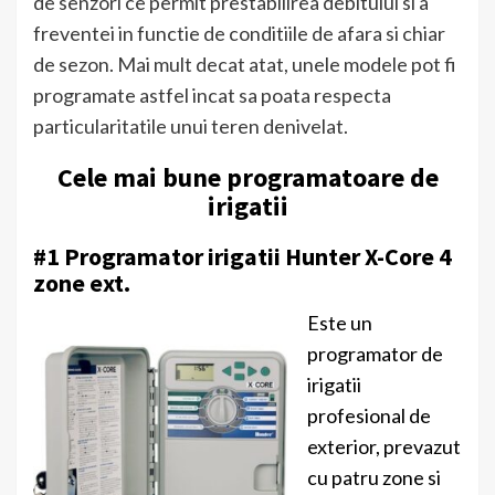
de senzori ce permit prestabilirea debitului si a
freventei in functie de conditiile de afara si chiar
de sezon. Mai mult decat atat, unele modele pot fi
programate astfel incat sa poata respecta
particularitatile unui teren denivelat.
Cele mai bune programatoare de
irigatii
#1 Programator irigatii Hunter X-Core 4
zone ext.
Este un
programator de
irigatii
profesional de
exterior, prevazut
cu patru zone si