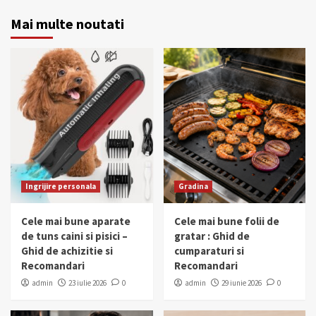
Mai multe noutati
Ingrijire personala
Gradina
Cele mai bune aparate
Cele mai bune folii de
de tuns caini si pisici –
gratar : Ghid de
Ghid de achizitie si
cumparaturi si
Recomandari
Recomandari
admin
23 iulie 2026
0
admin
29 iunie 2026
0