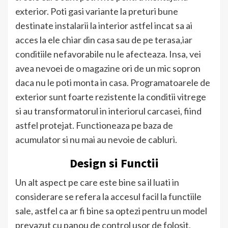
exterior. Poti gasi variante la preturi bune
destinate instalarii la interior astfel incat sa ai
acces la ele chiar din casa sau de pe terasa,iar
conditiile nefavorabile nu le afecteaza. Insa, vei
avea nevoei de o magazine ori de un mic sopron
daca nu le poti monta in casa. Programatoarele de
exterior sunt foarte rezistente la conditii vitrege
si au transformatorul in interiorul carcasei, fiind
astfel protejat. Functioneaza pe baza de
acumulator si nu mai au nevoie de cabluri.
Design si Functii
Un alt aspect pe care este bine sa il luati in
considerare se refera la accesul facil la functiile
sale, astfel ca ar fi bine sa optezi pentru un model
prevazut cu panou de control usor de folosit,