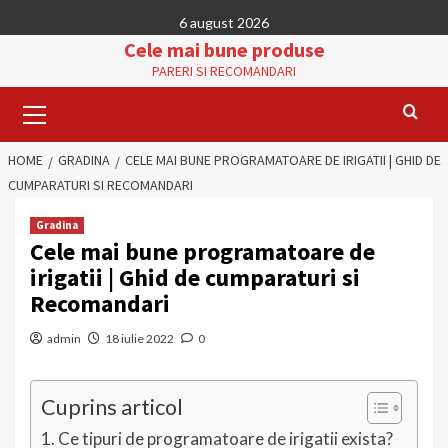
Skip
6 august 2026
to
Cele mai bune produse
content
PARERI SI RECOMANDARI
Primary
Menu
HOME
GRADINA
CELE MAI BUNE PROGRAMATOARE DE IRIGATII | GHID DE
CUMPARATURI SI RECOMANDARI
Gradina
Cele mai bune programatoare de
irigatii | Ghid de cumparaturi si
Recomandari
admin
18 iulie 2022
0
Cuprins articol
Ce tipuri de programatoare de irigatii exista?