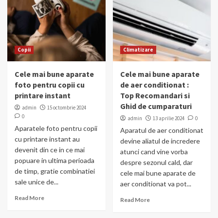
Copii
Climatizare
Cele mai bune aparate
Cele mai bune aparate
foto pentru copii cu
de aer conditionat :
printare instant
Top Recomandari si
Ghid de cumparaturi
admin
15 octombrie 2024
0
admin
13 aprilie 2024
0
Aparatele foto pentru copii
Aparatul de aer conditionat
cu printare instant au
devine aliatul de incredere
devenit din ce in ce mai
atunci cand vine vorba
popuare in ultima perioada
despre sezonul cald, dar
de timp, gratie combinatiei
cele mai bune aparate de
sale unice de...
aer conditionat va pot...
Read More
Read More