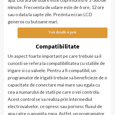
apa. Durata de udare este cuprinsa intre 1-360 de
minute. Frecventa de udare este de 6 ore, 12 ore
sau o data la sapte zile. Prezinta ecran LCD
generos cu butoane mari.
Vezi detalii si pret
Compatibilitate
Un aspect foarte important pe care trebuie sa il
cunosti se refera la compatibilitatea cu statiile de
irigare si cu valvele. Pentru a fi compatibil, un
programator de irigatii trebuie sa beneficieze de o
capacitate de conectare mai mare sau egala cu
cea a numarului de statii pe care o vei controla.
Acest control se va realiza prin intermediul
electrovalvelor, ce opresc sau pornesc fluxul de
apa catre o anumita zona. Astfel, un programator