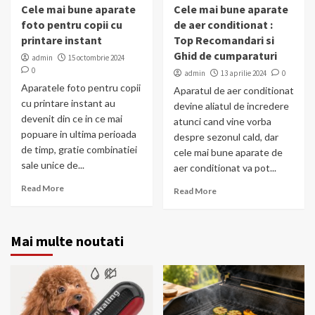
Cele mai bune aparate
Cele mai bune aparate
foto pentru copii cu
de aer conditionat :
printare instant
Top Recomandari si
Ghid de cumparaturi
admin
15 octombrie 2024
0
admin
13 aprilie 2024
0
Aparatele foto pentru copii
Aparatul de aer conditionat
cu printare instant au
devine aliatul de incredere
devenit din ce in ce mai
atunci cand vine vorba
popuare in ultima perioada
despre sezonul cald, dar
de timp, gratie combinatiei
cele mai bune aparate de
sale unice de...
aer conditionat va pot...
Read More
Read More
Mai multe noutati