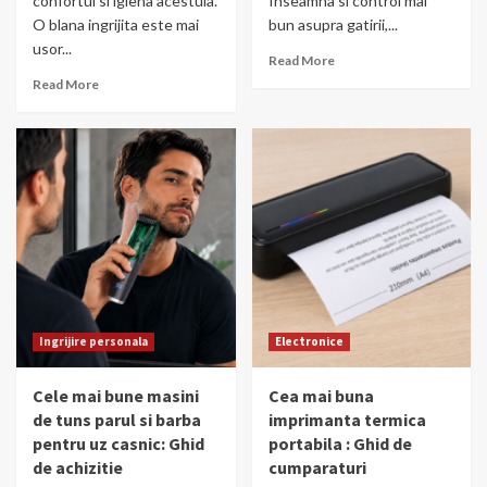
confortul si igiena acestuia.
Inseamna si control mai
O blana ingrijita este mai
bun asupra gatirii,...
usor...
Read More
Read More
Ingrijire personala
Electronice
Cele mai bune masini
Cea mai buna
de tuns parul si barba
imprimanta termica
pentru uz casnic: Ghid
portabila : Ghid de
de achizitie
cumparaturi