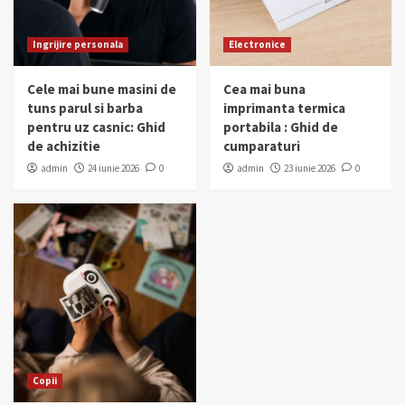
Ingrijire personala
Electronice
Cele mai bune masini de
Cea mai buna
tuns parul si barba
imprimanta termica
pentru uz casnic: Ghid
portabila : Ghid de
de achizitie
cumparaturi
admin
24 iunie 2026
0
admin
23 iunie 2026
0
Copii