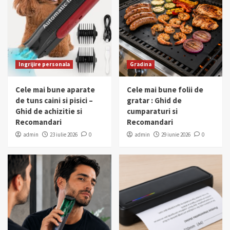
Ingrijire personala
Gradina
Cele mai bune aparate
Cele mai bune folii de
de tuns caini si pisici –
gratar : Ghid de
Ghid de achizitie si
cumparaturi si
Recomandari
Recomandari
admin
23 iulie 2026
0
admin
29 iunie 2026
0