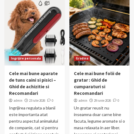
Ingrijire personala
Gradina
Cele mai bune aparate
Cele mai bune folii de
de tuns caini si pisici –
gratar : Ghid de
Ghid de achizitie si
cumparaturi si
Recomandari
Recomandari
admin
23 iulie 2026
0
admin
29 iunie 2026
0
Ingrijirea regulata a blanii
Un gratar reusit nu
este importanta atat
inseamna doar carne bine
pentru aspectul animalului
facuta, legume aromate si o
de companie, cat si pentru
masa relaxata in aer liber.