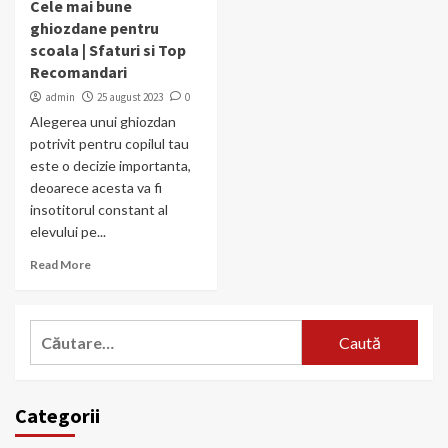
Cele mai bune
ghiozdane pentru
scoala | Sfaturi si Top
Recomandari
admin
25 august 2023
0
Alegerea unui ghiozdan
potrivit pentru copilul tau
este o decizie importanta,
deoarece acesta va fi
insotitorul constant al
elevului pe...
Read More
Caută
după:
Categorii