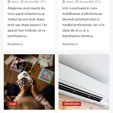
admin
24 iunie 2026
0
admin
23 iunie 2026
0
Alegerea unei masini de
Intr-o perioada in care
tuns parul si barba nu ar
mobilitatea si eficienta au
trebui facuta doar dupa
devenit prioritati atat in
pret sau dupa aspect. Un
mediul profesional, cat si in
aparat bun trebuie sa se
viata de zi cu zi, o
potriveasca...
imprimanta termica...
Read More
Read More
Copii
Climatizare