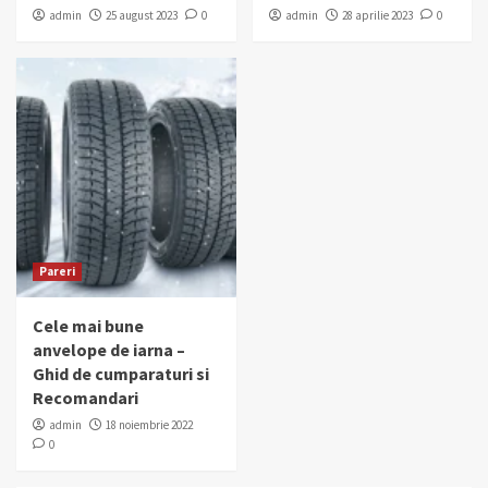
admin
25 august 2023
0
admin
28 aprilie 2023
0
Pareri
Cele mai bune
anvelope de iarna –
Ghid de cumparaturi si
Recomandari
admin
18 noiembrie 2022
0