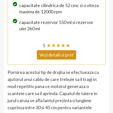
capacitate cilindrica de 52 cmc si o viteza
maxima de 12000 rpm
capacitate rezervor 550 ml si rezervor
ulei 260 ml
5
☆
★
☆
★
☆
★
☆
★
☆
★
Vezi detalii si pret
Pornirea acestui tip de drujba se efectueaza cu
ajutorul unui cablu de care trebuie sa il tragi in
mod repetitiv pana ce motorul generaza o
scanteie care sa il aprinda. Capatul de taiere in
jurul caruia se afla lantul prezinta o lungime
cuprinsa intre 30 si 45 cm pentru variantele