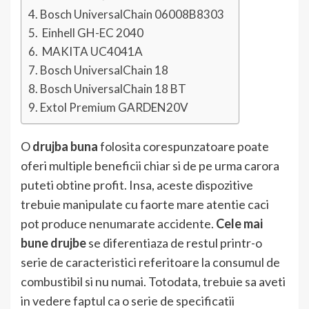
Bosch UniversalChain 06008B8303
Einhell GH-EC 2040
MAKITA UC4041A
Bosch UniversalChain 18
Bosch UniversalChain 18 BT
Extol Premium GARDEN20V
O
drujba buna
folosita corespunzatoare poate
oferi multiple beneficii chiar si de pe urma carora
puteti obtine profit. Insa, aceste dispozitive
trebuie manipulate cu faorte mare atentie caci
pot produce nenumarate accidente.
Cele mai
bune drujbe
se diferentiaza de restul printr-o
serie de caracteristici referitoare la consumul de
combustibil si nu numai. Totodata, trebuie sa aveti
in vedere faptul ca o serie de specificatii