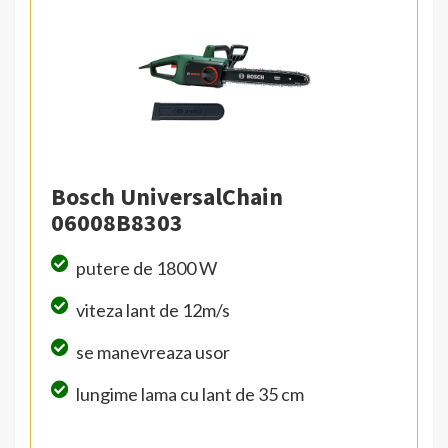
Bosch UniversalChain
06008B8303
putere de 1800 W
viteza lant de 12m/s
se manevreaza usor
lungime lama cu lant de 35 cm