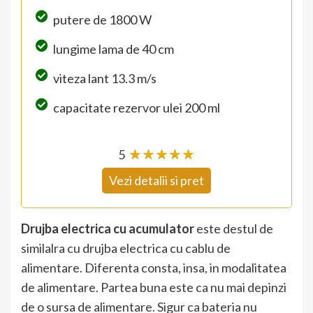
putere de 1800 W
lungime lama de 40 cm
viteza lant 13.3 m/s
capacitate rezervor ulei 200 ml
5
☆
★
☆
★
☆
★
☆
★
☆
★
Vezi detalii si pret
Drujba electrica cu acumulator
este destul de
similalra cu drujba electrica cu cablu de
alimentare. Diferenta consta, insa, in modalitatea
de alimentare. Partea buna este ca nu mai depinzi
de o sursa de alimentare. Sigur ca bateria nu