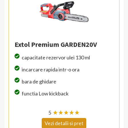
Extol Premium GARDEN20V
capacitate rezervor ulei 130 ml
incarcare rapida intr-o ora
bara de ghidare
functia Low kickback
5
☆
★
☆
★
☆
★
☆
★
☆
★
Vezi detalii si pret