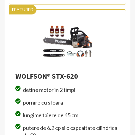
FEATURED
WOLFSON® STX-620
detine motor in 2 timpi
pornire cu sfoara
lungime taiere de 45 cm
putere de 6.2 cp si o capcaitate cilindrica