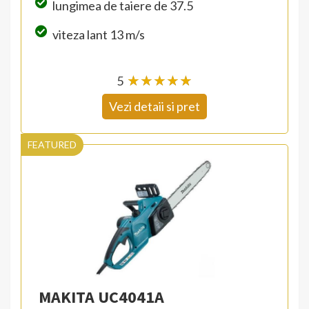
lungimea de taiere de 37.5
viteza lant 13 m/s
5
☆
★
☆
★
☆
★
☆
★
☆
★
Vezi detaii si pret
FEATURED
MAKITA UC4041A