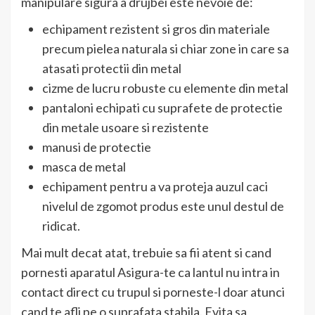
manipulare sigura a drujbei este nevoie de:
echipament rezistent si gros din materiale
precum pielea naturala si chiar zone in care sa
atasati protectii din metal
cizme de lucru robuste cu elemente din metal
pantaloni echipati cu suprafete de protectie
din metale usoare si rezistente
manusi de protectie
masca de metal
echipament pentru a va proteja auzul caci
nivelul de zgomot produs este unul destul de
ridicat.
Mai mult decat atat, trebuie sa fii atent si cand
pornesti aparatul Asigura-te ca lantul nu intra in
contact direct cu trupul si porneste-l doar atunci
cand te afli pe o suprafata stabila. Evita sa