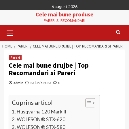
Skip
6 august 2026
to
Cele mai bune produse
content
PARERI SI RECOMANDARI
Primary
Menu
HOME
PARERI
CELE MAI BUNE DRUJBE | TOP RECOMANDARI SI PARERI
Pareri
Cele mai bune drujbe | Top
Recomandari si Pareri
admin
23 iunie 2023
0
Cuprins articol
Husqvarna 120 Mark II
WOLFSON® STX-620
WOLFSON® STX-580