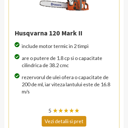
Husqvarna 120 Mark II
include motor termic in 2 timpi
are o putere de 1.8 cp si o capacitate
cilindrica de 38.2 cmc
rezervorul de ulei ofera o capacitate de
200 de ml, iar viteza lantului este de 16.8
m/s
5
☆
★
☆
★
☆
★
☆
★
☆
★
Vezi detalii si pret