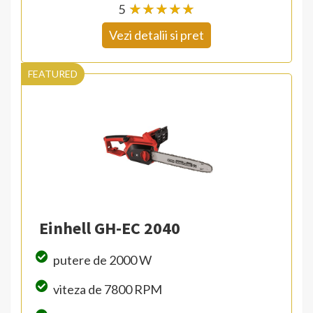
5
☆
★
☆
★
☆
★
☆
★
☆
★
Vezi detalii si pret
FEATURED
Einhell GH-EC 2040
putere de 2000 W
viteza de 7800 RPM