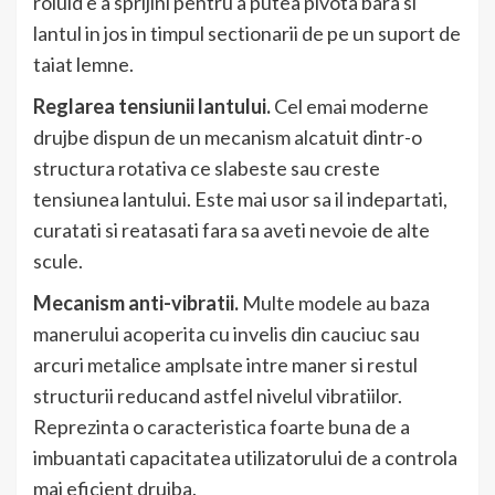
roluld e a sprijini pentru a putea pivota bara si
lantul in jos in timpul sectionarii de pe un suport de
taiat lemne.
Reglarea tensiunii lantului.
Cel emai moderne
drujbe dispun de un mecanism alcatuit dintr-o
structura rotativa ce slabeste sau creste
tensiunea lantului. Este mai usor sa il indepartati,
curatati si reatasati fara sa aveti nevoie de alte
scule.
Mecanism anti-vibratii.
Multe modele au baza
manerului acoperita cu invelis din cauciuc sau
arcuri metalice amplsate intre maner si restul
structurii reducand astfel nivelul vibratiilor.
Reprezinta o caracteristica foarte buna de a
imbuantati capacitatea utilizatorului de a controla
mai eficient drujba.