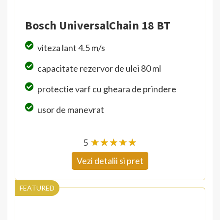
Bosch UniversalChain 18 BT
viteza lant 4.5 m/s
capacitate rezervor de ulei 80 ml
protectie varf cu gheara de prindere
usor de manevrat
5
☆
★
☆
★
☆
★
☆
★
☆
★
Vezi detalii si pret
FEATURED