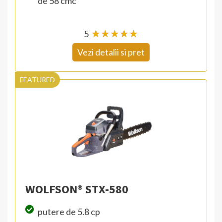
de 58 cmc
5
☆
★
☆
★
☆
★
☆
★
☆
★
Vezi detalii si pret
FEATURED
WOLFSON® STX-580
putere de 5.8 cp