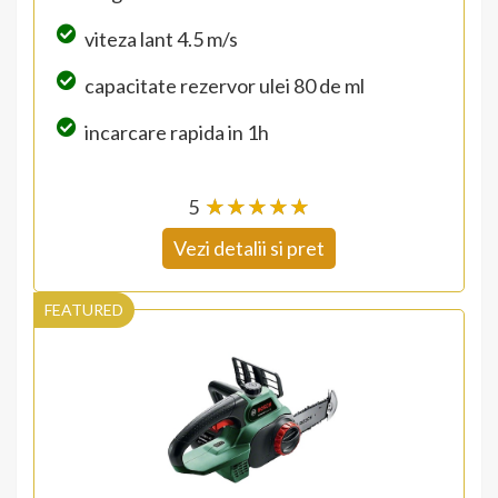
viteza lant 4.5 m/s
capacitate rezervor ulei 80 de ml
incarcare rapida in 1h
5
☆
★
☆
★
☆
★
☆
★
☆
★
Vezi detalii si pret
FEATURED