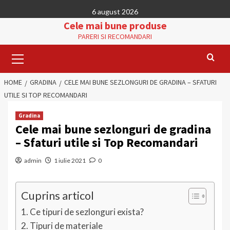
Skip
6 august 2026
to
Cele mai bune produse
content
PARERI SI RECOMANDARI
Primary
Menu
HOME
GRADINA
CELE MAI BUNE SEZLONGURI DE GRADINA – SFATURI
UTILE SI TOP RECOMANDARI
Gradina
Cele mai bune sezlonguri de gradina
– Sfaturi utile si Top Recomandari
admin
1 iulie 2021
0
Cuprins articol
Ce tipuri de sezlonguri exista?
Tipuri de materiale