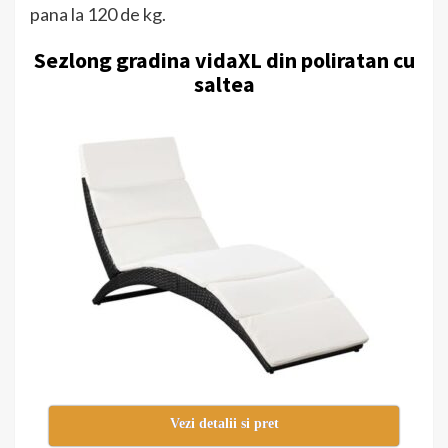
pana la 120 de kg.
Sezlong gradina vidaXL din poliratan cu
saltea
Vezi detalii si pret