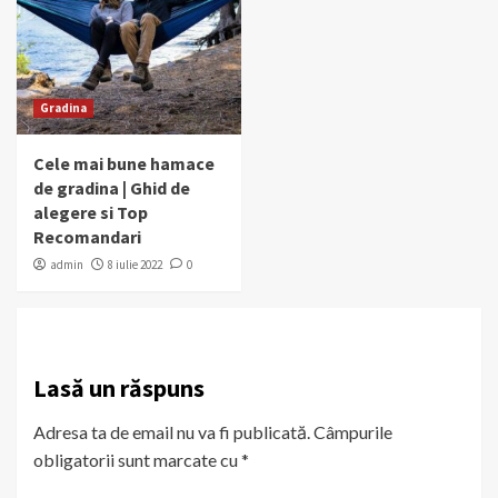
Gradina
Cele mai bune hamace
de gradina | Ghid de
alegere si Top
Recomandari
admin
8 iulie 2022
0
Lasă un răspuns
Adresa ta de email nu va fi publicată.
Câmpurile
obligatorii sunt marcate cu
*