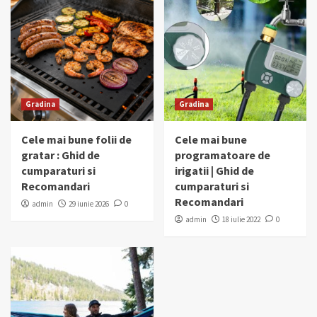
Gradina
Gradina
Cele mai bune folii de
Cele mai bune
gratar : Ghid de
programatoare de
cumparaturi si
irigatii | Ghid de
Recomandari
cumparaturi si
Recomandari
admin
29 iunie 2026
0
admin
18 iulie 2022
0