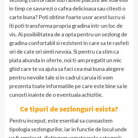
in timp ce savurezi o cafea delicioasa sau citesti o
carte buna? Poti obtine foarte usor acest lucru si
iti poti transforma propria gradina intr-un loc de
vis. Ai posibilitatea de a opta pentru un sezlong de
gradina confortabil si rezistent in care sa te rasfeti
ori de cate ori simti nevoia. Si pentru ca stim ca
piata abunda in oferte, noi ti-am pregatit un mic
ghid care te va ajuta sa faci cea mai buna alegere
pentru nevoile tale si in cadrul caruia iti vom
prezenta toate informatiile pe care este bine sa le
cunosti inainte de o eventuala achizitie.
Ce tipuri de sezlonguri exista?
Pentru inceput, este esential sa cunoastem
tipologia sezlongurilor, iar in functie de locul unde
va fi amplasat, distingem urmatoarele categorii: