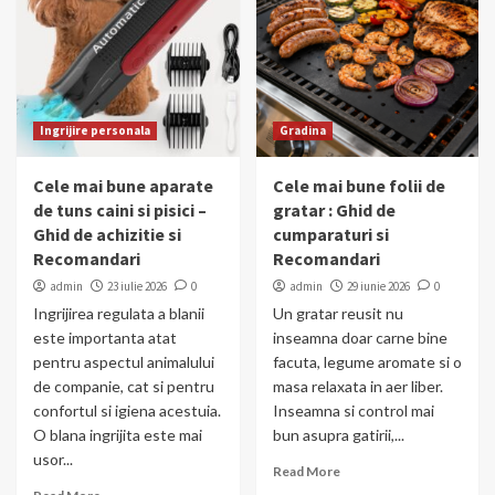
Ingrijire personala
Gradina
Cele mai bune aparate
Cele mai bune folii de
de tuns caini si pisici –
gratar : Ghid de
Ghid de achizitie si
cumparaturi si
Recomandari
Recomandari
admin
23 iulie 2026
0
admin
29 iunie 2026
0
Ingrijirea regulata a blanii
Un gratar reusit nu
este importanta atat
inseamna doar carne bine
pentru aspectul animalului
facuta, legume aromate si o
de companie, cat si pentru
masa relaxata in aer liber.
confortul si igiena acestuia.
Inseamna si control mai
O blana ingrijita este mai
bun asupra gatirii,...
usor...
Read More