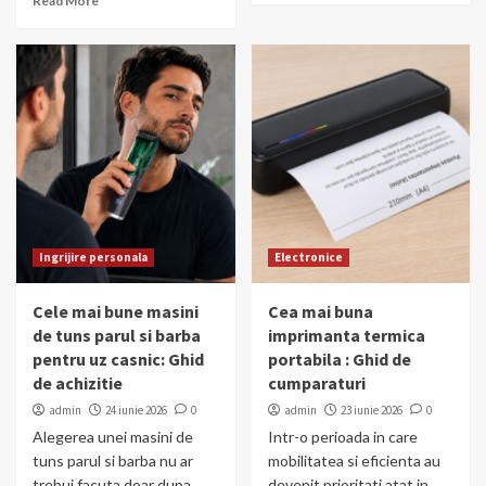
Read More
Ingrijire personala
Electronice
Cele mai bune masini
Cea mai buna
de tuns parul si barba
imprimanta termica
pentru uz casnic: Ghid
portabila : Ghid de
de achizitie
cumparaturi
admin
24 iunie 2026
0
admin
23 iunie 2026
0
Alegerea unei masini de
Intr-o perioada in care
tuns parul si barba nu ar
mobilitatea si eficienta au
trebui facuta doar dupa
devenit prioritati atat in