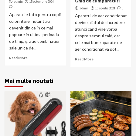
Ghid de cumparaturi
admin
15 octombrie 2024
0
admin
13 aprilie 2024
0
Aparatele foto pentru copii
Aparatul de aer conditionat
cu printare instant au
devine aliatul de incredere
devenit din ce in ce mai
atunci cand vine vorba
popuare in ultima perioada
despre sezonul cald, dar
de timp, gratie combinatiei
cele mai bune aparate de
sale unice de...
aer conditionat va pot...
Read More
Read More
Mai multe noutati