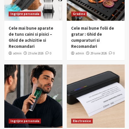
Ingrijire personala
Gradina
Cele mai bune aparate
Cele mai bune folii de
de tuns caini si pisici –
gratar : Ghid de
Ghid de achizitie si
cumparaturi si
Recomandari
Recomandari
admin
23 iulie 2026
0
admin
29 iunie 2026
0
Ingrijire personala
Electronice