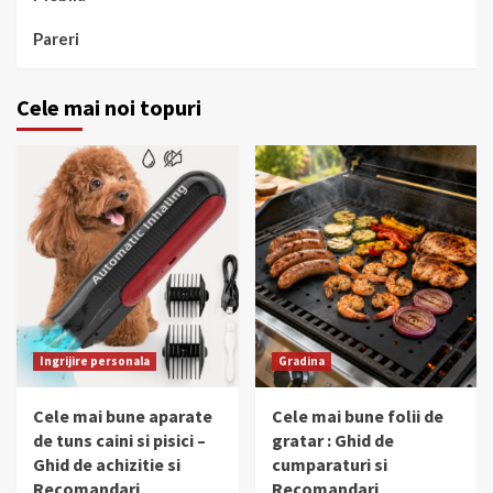
Pareri
Cele mai noi topuri
Ingrijire personala
Gradina
Cele mai bune aparate
Cele mai bune folii de
de tuns caini si pisici –
gratar : Ghid de
Ghid de achizitie si
cumparaturi si
Recomandari
Recomandari