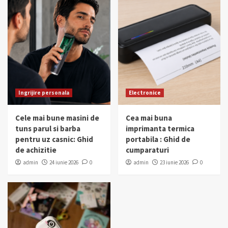
Ingrijire personala
Electronice
Cele mai bune masini de
Cea mai buna
tuns parul si barba
imprimanta termica
pentru uz casnic: Ghid
portabila : Ghid de
de achizitie
cumparaturi
admin
24 iunie 2026
0
admin
23 iunie 2026
0