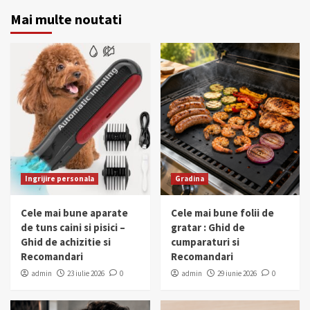
Mai multe noutati
Ingrijire personala
Gradina
Cele mai bune aparate
Cele mai bune folii de
de tuns caini si pisici –
gratar : Ghid de
Ghid de achizitie si
cumparaturi si
Recomandari
Recomandari
admin
23 iulie 2026
0
admin
29 iunie 2026
0