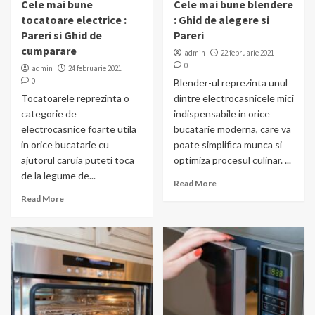
Cele mai bune
Cele mai bune blendere
tocatoare electrice :
: Ghid de alegere si
Pareri si Ghid de
Pareri
cumparare
admin
22 februarie 2021
0
admin
24 februarie 2021
0
Blender-ul reprezinta unul
Tocatoarele reprezinta o
dintre electrocasnicele mici
categorie de
indispensabile in orice
electrocasnice foarte utila
bucatarie moderna, care va
in orice bucatarie cu
poate simplifica munca si
ajutorul caruia puteti toca
optimiza procesul culinar. ...
de la legume de...
Read More
Read More