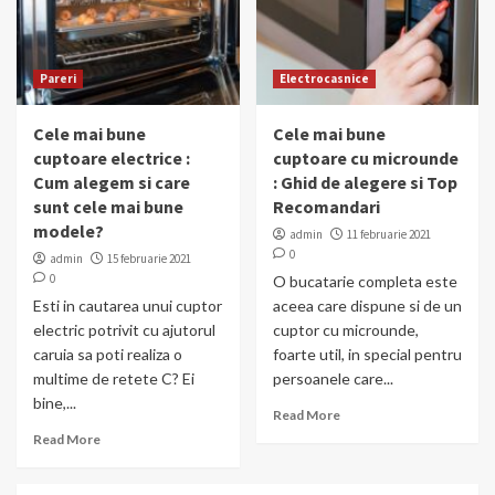
Pareri
Electrocasnice
Cele mai bune
Cele mai bune
cuptoare electrice :
cuptoare cu microunde
Cum alegem si care
: Ghid de alegere si Top
sunt cele mai bune
Recomandari
modele?
admin
11 februarie 2021
0
admin
15 februarie 2021
0
O bucatarie completa este
Esti in cautarea unui cuptor
aceea care dispune si de un
electric potrivit cu ajutorul
cuptor cu microunde,
caruia sa poti realiza o
foarte util, in special pentru
multime de retete C? Ei
persoanele care...
bine,...
Read More
Read More