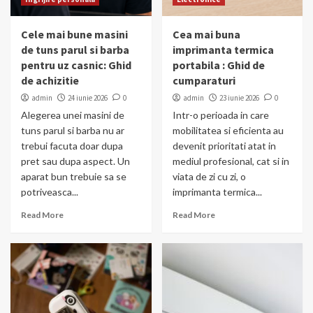
Cele mai bune masini
Cea mai buna
de tuns parul si barba
imprimanta termica
pentru uz casnic: Ghid
portabila : Ghid de
de achizitie
cumparaturi
admin
24 iunie 2026
0
admin
23 iunie 2026
0
Alegerea unei masini de
Intr-o perioada in care
tuns parul si barba nu ar
mobilitatea si eficienta au
trebui facuta doar dupa
devenit prioritati atat in
pret sau dupa aspect. Un
mediul profesional, cat si in
aparat bun trebuie sa se
viata de zi cu zi, o
potriveasca...
imprimanta termica...
Read More
Read More