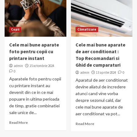
Copii
Climatizare
Cele mai bune aparate
Cele mai bune aparate
foto pentru copii cu
de aer conditionat :
printare instant
Top Recomandari si
Ghid de cumparaturi
admin
15 octombrie 2024
0
admin
13 aprilie 2024
0
Aparatele foto pentru copii
Aparatul de aer conditionat
cu printare instant au
devine aliatul de incredere
devenit din ce in ce mai
atunci cand vine vorba
popuare in ultima perioada
despre sezonul cald, dar
de timp, gratie combinatiei
cele mai bune aparate de
sale unice de...
aer conditionat va pot...
Read More
Read More