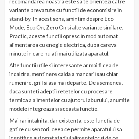
recomandarea noastra este sa te orientezi catre
variante prevazute cu functii de economisire in
stand-by. In acest sens, amintim despre Eco
Mode, Eco On, Zero On si alte variante similare.
Practic, aceste functii opresc in mod automat
alimentarea cu enegie electrica, dupa careva
minute in care nu ati mai utilizata aparatul.
Alte functii utile si interesante ar mai fi cea de
incalzire, mentinere calda a mancarii sau chiar
rumenire, grill si asa mai departe. De asemenea,
daca sunteti adeptii retetelor cu procesare
termica a alimentelor cu ajutorul aburului, anumite
modele integreaza si aceasta functie.
Mai rar intalnita, dar existenta, este functia de
gatire cu senzori, ceea ce permite aparatului sa
identifice automat stadiul alimentelor si de ce