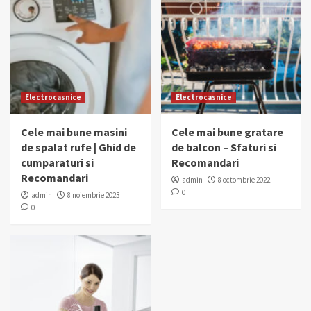
Electrocasnice
Electrocasnice
Cele mai bune masini
Cele mai bune gratare
de spalat rufe | Ghid de
de balcon – Sfaturi si
cumparaturi si
Recomandari
Recomandari
admin
8 octombrie 2022
0
admin
8 noiembrie 2023
0