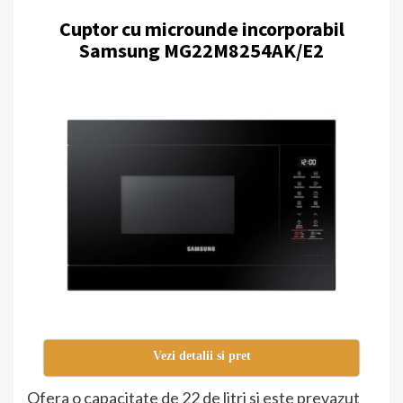
Cuptor cu microunde incorporabil
Samsung MG22M8254AK/E2
Vezi detalii si pret
Ofera o capacitate de 22 de litri si este prevazut