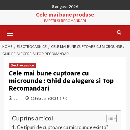
Skip
8 august 2026
to
Cele mai bune produse
content
PARERI SI RECOMANDARI
Primary
Menu
HOME
ELECTROCASNICE
CELE MAI BUNE CUPTOARE CU MICROUNDE :
GHID DE ALEGERE SI TOP RECOMANDARI
Electrocasnice
Cele mai bune cuptoare cu
microunde : Ghid de alegere si Top
Recomandari
admin
11 februarie 2021
0
Cuprins articol
Ce tipuri de cuptoare cu microunde exista?