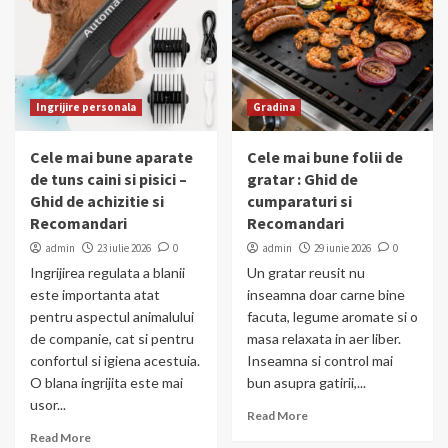
Ingrijire personala
Gradina
Cele mai bune aparate
Cele mai bune folii de
de tuns caini si pisici –
gratar : Ghid de
Ghid de achizitie si
cumparaturi si
Recomandari
Recomandari
admin
23 iulie 2026
0
admin
29 iunie 2026
0
Ingrijirea regulata a blanii
Un gratar reusit nu
este importanta atat
inseamna doar carne bine
pentru aspectul animalului
facuta, legume aromate si o
de companie, cat si pentru
masa relaxata in aer liber.
confortul si igiena acestuia.
Inseamna si control mai
O blana ingrijita este mai
bun asupra gatirii,...
usor...
Read More
Read More