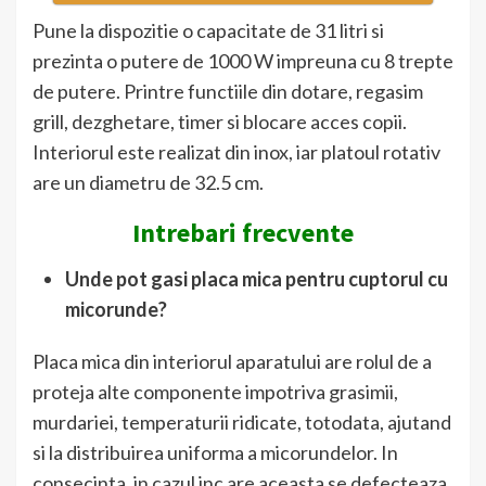
Pune la dispozitie o capacitate de 31 litri si
prezinta o putere de 1000 W impreuna cu 8 trepte
de putere. Printre functiile din dotare, regasim
grill, dezghetare, timer si blocare acces copii.
Interiorul este realizat din inox, iar platoul rotativ
are un diametru de 32.5 cm.
Intrebari frecvente
Unde pot gasi placa mica pentru cuptorul cu
micorunde?
Placa mica din interiorul aparatului are rolul de a
proteja alte componente impotriva grasimii,
murdariei, temperaturii ridicate, totodata, ajutand
si la distribuirea uniforma a micorundelor. In
consecinta, in cazul inc are aceasta se defecteaza,