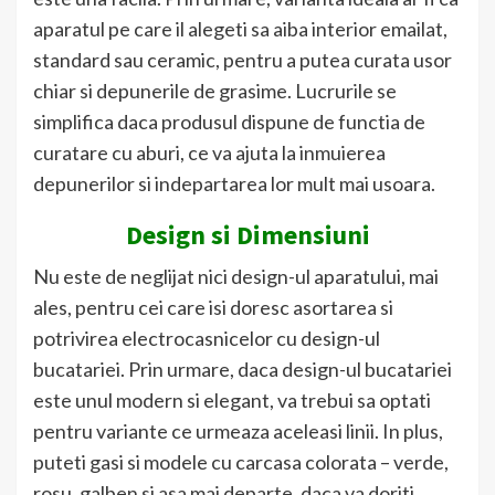
aparatul pe care il alegeti sa aiba interior emailat,
standard sau ceramic, pentru a putea curata usor
chiar si depunerile de grasime. Lucrurile se
simplifica daca produsul dispune de functia de
curatare cu aburi, ce va ajuta la inmuierea
depunerilor si indepartarea lor mult mai usoara.
Design si Dimensiuni
Nu este de neglijat nici design-ul aparatului, mai
ales, pentru cei care isi doresc asortarea si
potrivirea electrocasnicelor cu design-ul
bucatariei. Prin urmare, daca design-ul bucatariei
este unul modern si elegant, va trebui sa optati
pentru variante ce urmeaza aceleasi linii. In plus,
puteti gasi si modele cu carcasa colorata – verde,
rosu, galben si asa mai departe, daca va doriti