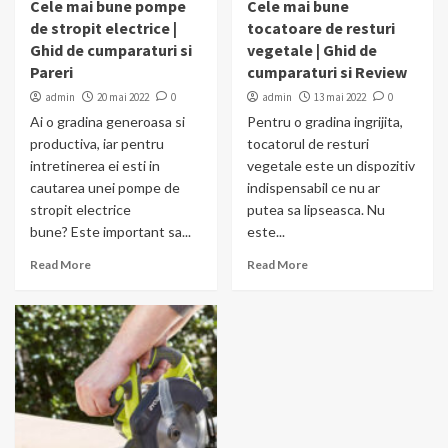
Cele mai bune pompe
Cele mai bune
de stropit electrice |
tocatoare de resturi
Ghid de cumparaturi si
vegetale | Ghid de
Pareri
cumparaturi si Review
admin
20 mai 2022
0
admin
13 mai 2022
0
Ai o gradina generoasa si
Pentru o gradina ingrijita,
productiva, iar pentru
tocatorul de resturi
intretinerea ei esti in
vegetale este un dispozitiv
cautarea unei pompe de
indispensabil ce nu ar
stropit electrice
putea sa lipseasca. Nu
bune? Este important sa...
este...
Read More
Read More