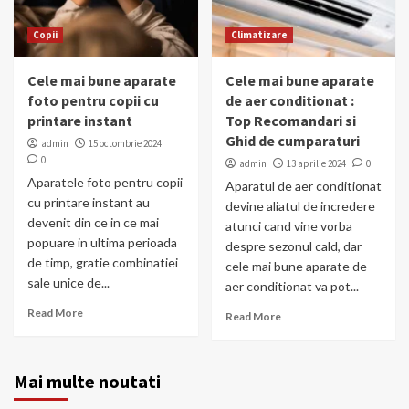
Copii
Climatizare
Cele mai bune aparate
Cele mai bune aparate
foto pentru copii cu
de aer conditionat :
printare instant
Top Recomandari si
Ghid de cumparaturi
admin
15 octombrie 2024
0
admin
13 aprilie 2024
0
Aparatele foto pentru copii
Aparatul de aer conditionat
cu printare instant au
devine aliatul de incredere
devenit din ce in ce mai
atunci cand vine vorba
popuare in ultima perioada
despre sezonul cald, dar
de timp, gratie combinatiei
cele mai bune aparate de
sale unice de...
aer conditionat va pot...
Read More
Read More
Mai multe noutati