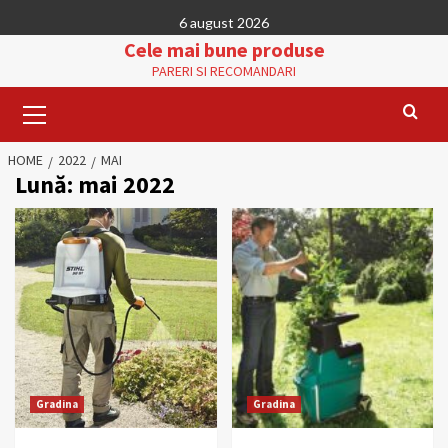
Skip
6 august 2026
to
Cele mai bune produse
content
PARERI SI RECOMANDARI
Primary
Menu
HOME
2022
MAI
Lună:
mai 2022
Gradina
Gradina