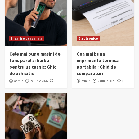
Ingrijire personala
Electronice
Cele mai bune masini de
Cea mai buna
tuns parul si barba
imprimanta termica
pentru uz casnic: Ghid
portabila : Ghid de
de achizitie
cumparaturi
admin
24 iunie 2026
0
admin
23 iunie 2026
0