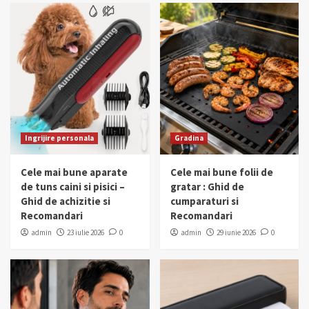
Ingrijire personala
Gradina
Cele mai bune aparate
Cele mai bune folii de
de tuns caini si pisici –
gratar : Ghid de
Ghid de achizitie si
cumparaturi si
Recomandari
Recomandari
admin
23 iulie 2026
0
admin
29 iunie 2026
0