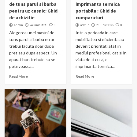
de tuns parul si barba
imprimanta termica
pentru uz casnic: Ghid
portabila : Ghid de
de achizitie
cumparaturi
admin
24 iunie 2026
0
admin
23 iunie 2026
0
Alegerea unei masini de
Intr-o perioada in care
tuns parul si barba nu ar
mobilitatea si eficienta au
trebui facuta doar dupa
devenit prioritati atat in
pret sau dupa aspect. Un
mediul profesional, cat si in
aparat bun trebuie sa se
viata de zi cu zi, o
potriveasca...
imprimanta termica...
Read More
Read More