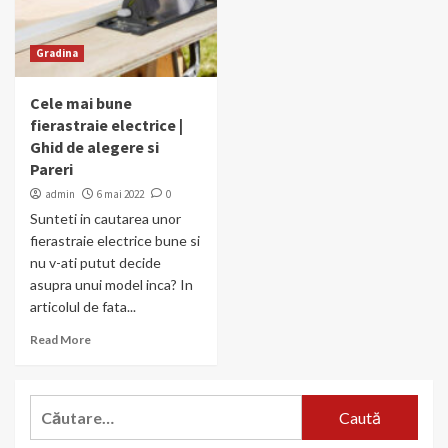
Gradina
Cele mai bune
fierastraie electrice |
Ghid de alegere si
Pareri
admin
6 mai 2022
0
Sunteti in cautarea unor
fierastraie electrice bune si
nu v-ati putut decide
asupra unui model inca? In
articolul de fata...
Read More
Caută
după: