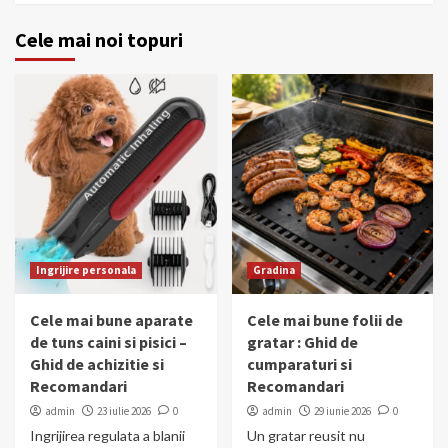
Cele mai noi topuri
Ingrijire personala
Gradina
Cele mai bune aparate
Cele mai bune folii de
de tuns caini si pisici –
gratar : Ghid de
Ghid de achizitie si
cumparaturi si
Recomandari
Recomandari
admin
23 iulie 2026
0
admin
29 iunie 2026
0
Ingrijirea regulata a blanii
Un gratar reusit nu