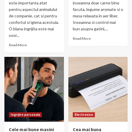
este importanta atat
inseamna doar carne bine
pentru aspectul animalului
facuta, legume aromate si o
de companie, cat si pentru
masa relaxata in aer liber.
confortul si igiena acestuia.
Inseamna si control mai
O blana ingrijita este mai
bun asupra gatirii,...
usor...
Read More
Read More
Ingrijire personala
Electronice
Cele mai bune masini
Cea mai buna