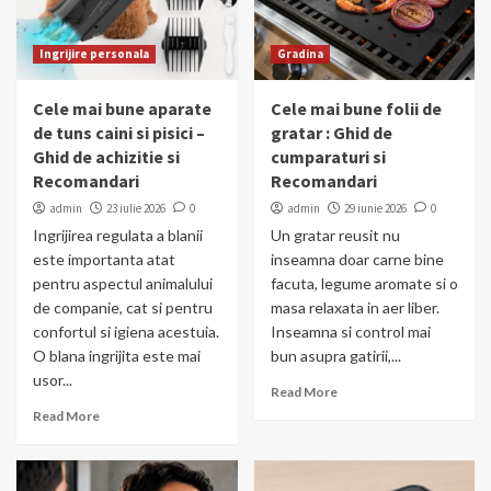
Ingrijire personala
Gradina
Cele mai bune aparate
Cele mai bune folii de
de tuns caini si pisici –
gratar : Ghid de
Ghid de achizitie si
cumparaturi si
Recomandari
Recomandari
admin
23 iulie 2026
0
admin
29 iunie 2026
0
Ingrijirea regulata a blanii
Un gratar reusit nu
este importanta atat
inseamna doar carne bine
pentru aspectul animalului
facuta, legume aromate si o
de companie, cat si pentru
masa relaxata in aer liber.
confortul si igiena acestuia.
Inseamna si control mai
O blana ingrijita este mai
bun asupra gatirii,...
usor...
Read More
Read More