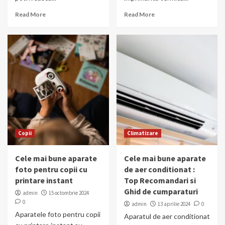
Read More
Read More
Copii
Climatizare
Cele mai bune aparate
Cele mai bune aparate
foto pentru copii cu
de aer conditionat :
printare instant
Top Recomandari si
Ghid de cumparaturi
admin
15 octombrie 2024
0
admin
13 aprilie 2024
0
Aparatele foto pentru copii
Aparatul de aer conditionat