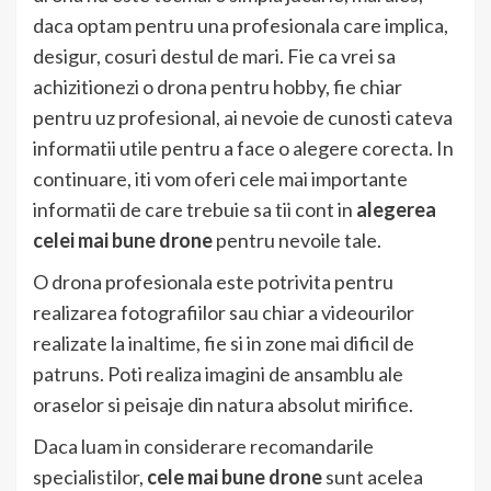
daca optam pentru una profesionala care implica,
desigur, cosuri destul de mari. Fie ca vrei sa
achizitionezi o drona pentru hobby, fie chiar
pentru uz profesional, ai nevoie de cunosti cateva
informatii utile pentru a face o alegere corecta. In
continuare, iti vom oferi cele mai importante
informatii de care trebuie sa tii cont in
alegerea
celei mai bune drone
pentru nevoile tale.
O drona profesionala este potrivita pentru
realizarea fotografiilor sau chiar a videourilor
realizate la inaltime, fie si in zone mai dificil de
patruns. Poti realiza imagini de ansamblu ale
oraselor si peisaje din natura absolut mirifice.
Daca luam in considerare recomandarile
specialistilor,
cele mai bune drone
sunt acelea