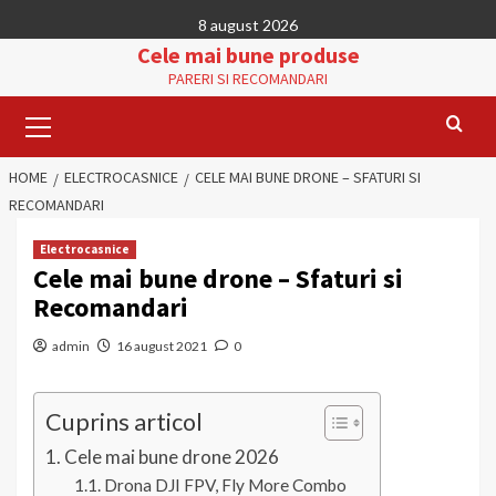
Skip
8 august 2026
to
Cele mai bune produse
content
PARERI SI RECOMANDARI
Primary
Menu
HOME
ELECTROCASNICE
CELE MAI BUNE DRONE – SFATURI SI
RECOMANDARI
Electrocasnice
Cele mai bune drone – Sfaturi si
Recomandari
admin
16 august 2021
0
Cuprins articol
Cele mai bune drone 2026
Drona DJI FPV, Fly More Combo