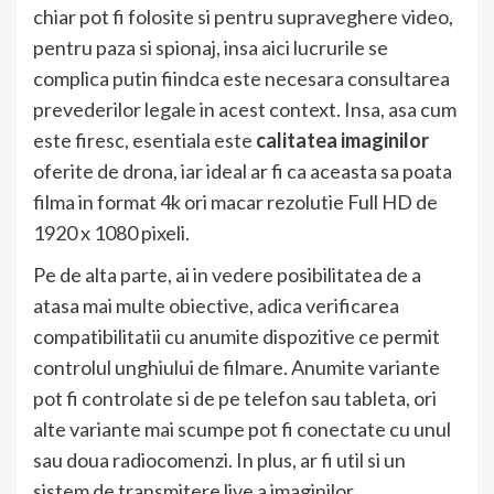
chiar pot fi folosite si pentru supraveghere video,
pentru paza si spionaj, insa aici lucrurile se
complica putin fiindca este necesara consultarea
prevederilor legale in acest context. Insa, asa cum
este firesc, esentiala este
calitatea imaginilor
oferite de drona, iar ideal ar fi ca aceasta sa poata
filma in format 4k ori macar rezolutie Full HD de
1920 x 1080 pixeli.
Pe de alta parte, ai in vedere posibilitatea de a
atasa mai multe obiective, adica verificarea
compatibilitatii cu anumite dispozitive ce permit
controlul unghiului de filmare. Anumite variante
pot fi controlate si de pe telefon sau tableta, ori
alte variante mai scumpe pot fi conectate cu unul
sau doua radiocomenzi. In plus, ar fi util si un
sistem de transmitere live a imaginilor.