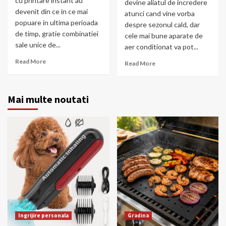
cu printare instant au
devine aliatul de incredere
devenit din ce in ce mai
atunci cand vine vorba
popuare in ultima perioada
despre sezonul cald, dar
de timp, gratie combinatiei
cele mai bune aparate de
sale unice de...
aer conditionat va pot...
Read More
Read More
Mai multe noutati
Ingrijire personala
Gradina