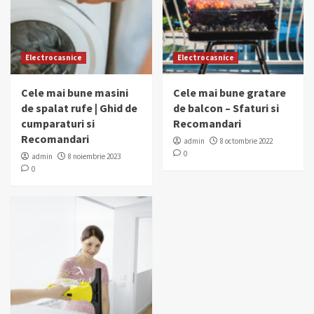
Electrocasnice
Electrocasnice
Cele mai bune masini
Cele mai bune gratare
de spalat rufe | Ghid de
de balcon – Sfaturi si
cumparaturi si
Recomandari
Recomandari
admin
8 octombrie 2022
0
admin
8 noiembrie 2023
0