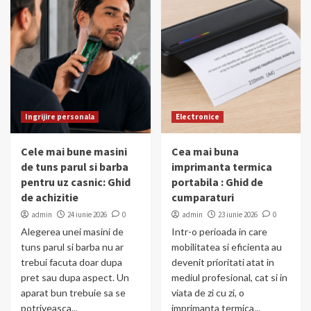
Ingrijire personala
Electronice
Cele mai bune masini
Cea mai buna
de tuns parul si barba
imprimanta termica
pentru uz casnic: Ghid
portabila : Ghid de
de achizitie
cumparaturi
admin
24 iunie 2026
0
admin
23 iunie 2026
0
Alegerea unei masini de
Intr-o perioada in care
tuns parul si barba nu ar
mobilitatea si eficienta au
trebui facuta doar dupa
devenit prioritati atat in
pret sau dupa aspect. Un
mediul profesional, cat si in
aparat bun trebuie sa se
viata de zi cu zi, o
potriveasca...
imprimanta termica...