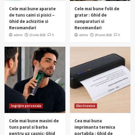
Cele mai bune aparate
Cele mai bune folii de
de tuns caini si pisici –
gratar : Ghid de
Ghid de achizitie si
cumparaturi si
Recomandari
Recomandari
admin
23 iulie 2026
0
admin
29 iunie 2026
0
Ingrijire personala
Electronice
Cele mai bune masini de
Cea mai buna
tuns parul si barba
imprimanta termica
pentru uz casnic: Ghid
portabila : Ghid de