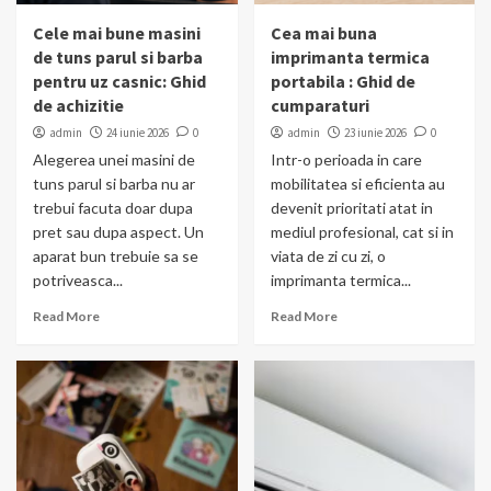
Cele mai bune masini
Cea mai buna
de tuns parul si barba
imprimanta termica
pentru uz casnic: Ghid
portabila : Ghid de
de achizitie
cumparaturi
admin
24 iunie 2026
0
admin
23 iunie 2026
0
Alegerea unei masini de
Intr-o perioada in care
tuns parul si barba nu ar
mobilitatea si eficienta au
trebui facuta doar dupa
devenit prioritati atat in
pret sau dupa aspect. Un
mediul profesional, cat si in
aparat bun trebuie sa se
viata de zi cu zi, o
potriveasca...
imprimanta termica...
Read More
Read More