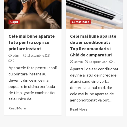
Copii
Climatizare
Cele mai bune aparate
Cele mai bune aparate
foto pentru copii cu
de aer conditionat :
printare instant
Top Recomandari si
Ghid de cumparaturi
admin
15 octombrie 2024
0
admin
13 aprilie 2024
0
Aparatele foto pentru copii
Aparatul de aer conditionat
cu printare instant au
devine aliatul de incredere
devenit din ce in ce mai
atunci cand vine vorba
popuare in ultima perioada
despre sezonul cald, dar
de timp, gratie combinatiei
cele mai bune aparate de
sale unice de...
aer conditionat va pot...
Read More
Read More