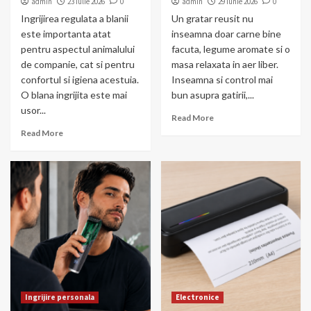
admin
23 iulie 2026
0
admin
29 iunie 2026
0
Ingrijirea regulata a blanii
Un gratar reusit nu
este importanta atat
inseamna doar carne bine
pentru aspectul animalului
facuta, legume aromate si o
de companie, cat si pentru
masa relaxata in aer liber.
confortul si igiena acestuia.
Inseamna si control mai
O blana ingrijita este mai
bun asupra gatirii,...
usor...
Read More
Read More
Ingrijire personala
Electronice