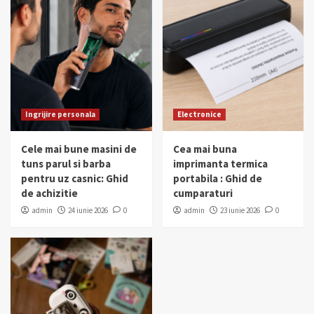
Ingrijire personala
Electronice
Cele mai bune masini de
Cea mai buna
tuns parul si barba
imprimanta termica
pentru uz casnic: Ghid
portabila : Ghid de
de achizitie
cumparaturi
admin
24 iunie 2026
0
admin
23 iunie 2026
0