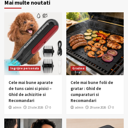
Mai multe noutati
Ingrijire personala
Gradina
Cele mai bune aparate
Cele mai bune folii de
de tuns caini si pisici –
gratar : Ghid de
Ghid de achizitie si
cumparaturi si
Recomandari
Recomandari
admin
23 iulie 2026
0
admin
29 iunie 2026
0