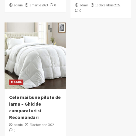
admin
3 martie 2023
0
admin
16 decembrie 2022
0
Mobila
Cele mai bune pilote de
iarna – Ghid de
cumparaturi si
Recomandari
admin
23 octombrie 2022
0