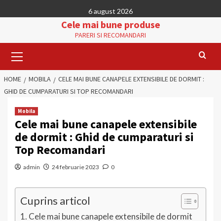
Skip
6 august 2026
to
Cele mai bune produse
content
PARERI SI RECOMANDARI
Primary
Menu
HOME
MOBILA
CELE MAI BUNE CANAPELE EXTENSIBILE DE DORMIT :
GHID DE CUMPARATURI SI TOP RECOMANDARI
Mobila
Cele mai bune canapele extensibile
de dormit : Ghid de cumparaturi si
Top Recomandari
admin
24 februarie 2023
0
Cuprins articol
Cele mai bune canapele extensibile de dormit