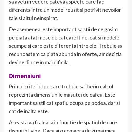
sa aveti in vedere cateva aspecte care fac
diferenta intre un model reusit si potrivit nevoilor
tale si altul neinspirat.
De asemenea, este important sa stii de ce gasim
pe piata atat mese de cafea ieftine, cat si modele
scumpe si care este diferenta intre ele. Trebuie sa
recunoastem ca piata abunda in oferte, air decizia
devine din ce in mai dificila.
Dimensiuni
Primul criteriul pe care trebuie sa il iei in calcul
reprezinta dimensiunile masutei de cafea. Este
important sa stii cat spatiu ocupa pe podea, dar si
cat de inalta este.
Aceasta va fi aleasa in functie de spatiul de care
dispui in living. Daca ai o comaera de zi mai mica,