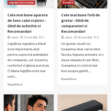
Ingrijire personala
Gradina
Cele mai bune aparate
Cele mai bune folii de
de tuns caini si pisici –
gratar : Ghid de
Ghid de achizitie si
cumparaturi si
Recomandari
Recomandari
admin
23 iulie 2026
0
admin
29 iunie 2026
0
Ingrijirea regulata a blanii
Un gratar reusit nu
este importanta atat
inseamna doar carne bine
pentru aspectul animalului
facuta, legume aromate si o
de companie, cat si pentru
masa relaxata in aer liber.
confortul si igiena acestuia.
Inseamna si control mai
O blana ingrijita este mai
bun asupra gatirii,...
usor...
Read More
Read More