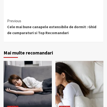
Continue
Previous
Reading
Cele mai bune canapele extensibile de dormit : Ghid
de cumparaturi si Top Recomandari
Mai multe recomandari