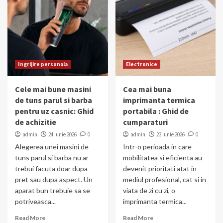
Ingrijire personala
Electronice
Cele mai bune masini
Cea mai buna
de tuns parul si barba
imprimanta termica
pentru uz casnic: Ghid
portabila : Ghid de
de achizitie
cumparaturi
admin
24 iunie 2026
0
admin
23 iunie 2026
0
Alegerea unei masini de
Intr-o perioada in care
tuns parul si barba nu ar
mobilitatea si eficienta au
trebui facuta doar dupa
devenit prioritati atat in
pret sau dupa aspect. Un
mediul profesional, cat si in
aparat bun trebuie sa se
viata de zi cu zi, o
potriveasca...
imprimanta termica...
Read More
Read More