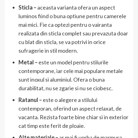
Sticla –
aceasta varianta ofera un aspect
luminos fiind o buna optiune pentru camerele
mai mici. Fie ca optezi pentru o vairanta
realizata din sticla complet sau prevazuta doar
cu blat din sticla, se va potrivi in orice
sufragerie in stil modern.
Metal –
este un model pentru stilurile
contemporane, iar cele mai populare metale
sunt inoxul si aluminiul. Ofera o buna
durabilitat, nu se zgarie si nu se ciobesc.
Ratanul –
este o alegere a stilului
contemporan, oferind un aspect relaxat, de
vacanta. Rezista foarte bine chiar si in exterior
cat timp este ferit de ploaie.
Alte materiale –
ar mai fi vorba de marmura