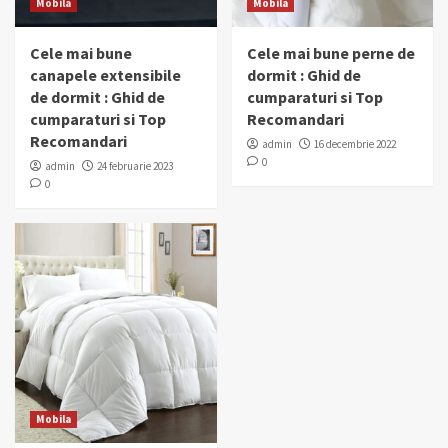
Mobila
Mobila
Cele mai bune
Cele mai bune perne de
canapele extensibile
dormit : Ghid de
de dormit : Ghid de
cumparaturi si Top
cumparaturi si Top
Recomandari
Recomandari
admin
16 decembrie 2022
0
admin
24 februarie 2023
0
Mobila