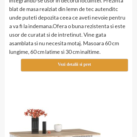
integrandu-se usor in decorul locuintei. Prezinta
blat de masa realziat din lemn de tec autenditc
unde puteti depozita ceea ce aveti nevoie pentru
a va fi la indemana.Ofera o buna rezistenta si este
usor de curatat si de intretinut. Vine gata
asamblata si nu necesita motaj. Masoara 60 cm
lungime, 60 cm latime si 30 cm inaltime.
Vezi detalii si pret