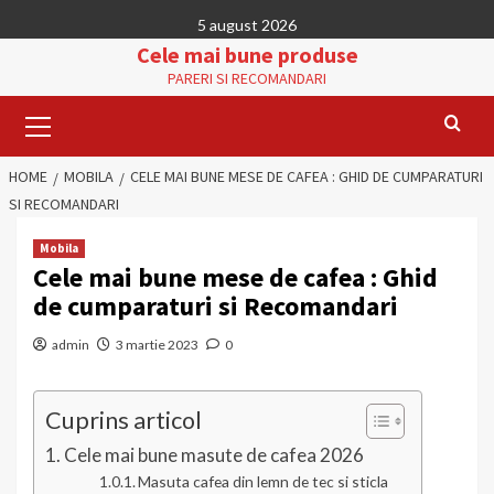
Skip
5 august 2026
to
Cele mai bune produse
content
PARERI SI RECOMANDARI
Primary
Menu
HOME
MOBILA
CELE MAI BUNE MESE DE CAFEA : GHID DE CUMPARATURI
SI RECOMANDARI
Mobila
Cele mai bune mese de cafea : Ghid
de cumparaturi si Recomandari
admin
3 martie 2023
0
Cuprins articol
Cele mai bune masute de cafea 2026
Masuta cafea din lemn de tec si sticla