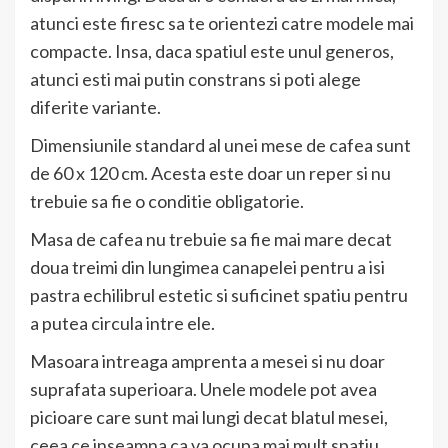
atunci este firesc sa te orientezi catre modele mai
compacte. Insa, daca spatiul este unul generos,
atunci esti mai putin constrans si poti alege
diferite variante.
Dimensiunile standard al unei mese de cafea sunt
de 60 x 120 cm. Acesta este doar un reper si nu
trebuie sa fie o conditie obligatorie.
Masa de cafea nu trebuie sa fie mai mare decat
doua treimi din lungimea canapelei pentru a isi
pastra echilibrul estetic si suficinet spatiu pentru
a putea circula intre ele.
Masoara intreaga amprenta a mesei si nu doar
suprafata superioara. Unele modele pot avea
picioare care sunt mai lungi decat blatul mesei,
ceea ce inseamna ca va ocupa mai mult spatiu