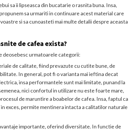
bui sa ii lipseasca din bucatarie o rasnita buna. Insa,
a propunem sa urmariti in continuare acest material care
r voastre si sa cunoasteti mai multe detalii despre aceasta
asnite de cafea exista?
 se deosebesc urmatoarele categorii:
riale de calitate, fiind prevazute cu cutite bune, de
litate. In general, pot fi o varianta mai ieftina decat
ectrica, insa performantele sunt mai limitate, punand la
semenea, nici confortul in utilizare nu este foarte mare,
a procesul de maruntire a boabelor de cafea. Insa, faptul ca
i in exces, permite mentinera intacta a calitatilor naturale
 avantaje importante, oferind diversitate. In functie de