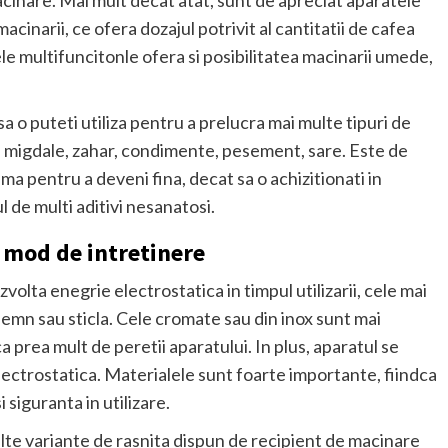
acinare. Mai mult decat atat, sunt de apreciat aparatele
cinarii, ce ofera dozajul potrivit al cantitatii de cafea
le multifuncitonle ofera si posibilitatea macinarii umede,
sa o puteti utiliza pentru a prelucra mai multe tipuri de
, migdale, zahar, condimente, pesement, sare. Este de
a pentru a deveni fina, decat sa o achizitionati in
l de multi aditivi nesanatosi.
i mod de intretinere
olta enegrie electrostatica in timpul utilizarii, cele mai
lemn sau sticla. Cele cromate sau din inox sunt mai
ca prea mult de peretii aparatului. In plus, aparatul se
ectrostatica. Materialele sunt foarte importante, fiindca
 siguranta in utilizare.
lte variante de rasnita dispun de recipient de macinare