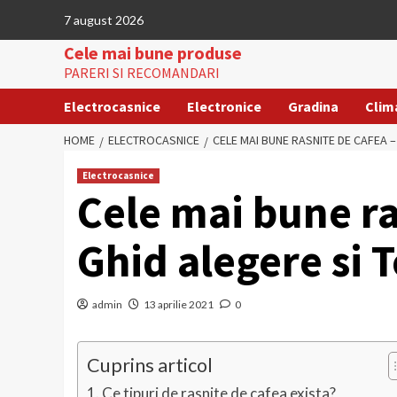
Skip
7 august 2026
to
Cele mai bune produse
content
PARERI SI RECOMANDARI
Electrocasnice
Electronice
Gradina
Clim
HOME
ELECTROCASNICE
CELE MAI BUNE RASNITE DE CAFEA 
Electrocasnice
Cele mai bune ra
Ghid alegere si
admin
13 aprilie 2021
0
Cuprins articol
Ce tipuri de rasnite de cafea exista?