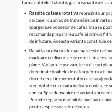
forma cutitelor folosite, gasim variante de rasn
Rasnita cu lama rotativa
reprezinta un pr
carcasei, cu un ax de transmisie ce invarte
spargereae boabelor de cafea, insa se poate
recomanda prepararea cafelei intr-un filtr
de infuzare. Aceasta varianta constituie cea
Rasnita cu discuri de macinare
este cel m
macinare cu discuri ce se rotesc. In acest s
plane. Variantele prevazute cu discuri plane
directinate boabele de cafea pentru a fi mac
discuri decat in momentul in care au ajuns 
sunt dotate cu o roata melcata conica, ce se
conica. Spre deosebire de varianta preceden
Permite reglarea marimii de macinare chiar 
pentru espressoarele de cafea .