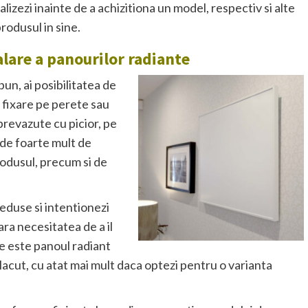
lizezi inainte de a achizitiona un model, respectiv si alte
rodusul in sine.
alare a panourilor radiante
un, ai posibilitatea de
u fixare pe perete sau
prevazute cu picior, pe
nde foarte mult de
rodusul, precum si de
reduse si intentionezi
ara necesitatea de a il
re este panoul radiant
acut, cu atat mai mult daca optezi pentru o varianta