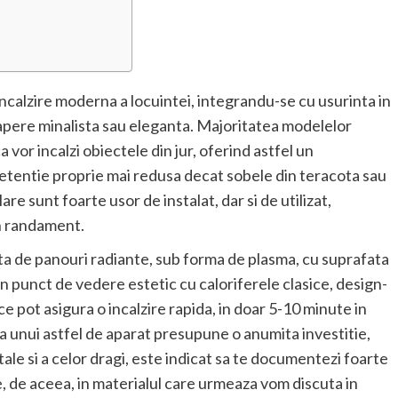
ncalzire moderna a locuintei, integrandu-se cu usurinta in
capere minalista sau eleganta. Majoritatea modelelor
 vor incalzi obiectele din jur, oferind astfel un
etentie proprie mai redusa decat sobele din teracota sau
are sunt foarte usor de instalat, dar si de utilizat,
un randament.
a de panouri radiante, sub forma de plasma, cu suprafata
in punct de vedere estetic cu caloriferele clasice, design-
ice pot asigura o incalzire rapida, in doar 5-10 minute in
rea unui astfel de aparat presupune o anumita investitie,
tale si a celor dragi, este indicat sa te documentezi foarte
e, de aceea, in materialul care urmeaza vom discuta in