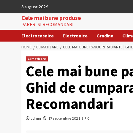
Skip
8 august 2026
to
Cele mai bune produse
content
PARERI SI RECOMANDARI
Electrocasnice
Electronice
Gradina
Clim
HOME
CLIMATIZARE
CELE MAI BUNE PANOURI RADIANTE | GH
Climatizare
Cele mai bune pa
Ghid de cumpara
Recomandari
admin
17 septembrie 2021
0