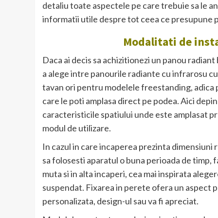
detaliu toate aspectele pe care trebuie sa le ana
informatii utile despre tot ceea ce presupune p
Modalitati de inst
Daca ai decis sa achizitionezi un panou radiant b
a alege intre panourile radiante cu infrarosu c
tavan ori pentru modelele freestanding, adica 
care le poti amplasa direct pe podea. Aici depi
caracteristicile spatiului unde este amplasat p
modul de utilizare.
In cazul in care incaperea prezinta dimensiuni 
sa folosesti aparatul o buna perioada de timp, f
muta si in alta incaperi, cea mai inspirata alege
suspendat. Fixarea in perete ofera un aspect pl
personalizata, design-ul sau va fi apreciat.