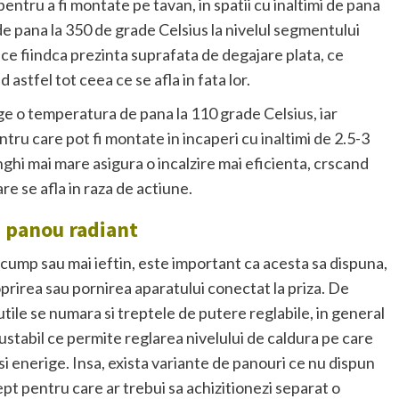
entru a fi montate pe tavan, in spatii cu inaltimi de pana
 de pana la 350 de grade Celsius la nivelul segmentului
ce fiindca prezinta suprafata de degajare plata, ce
stfel tot ceea ce se afla in fata lor.
ge o temperatura de pana la 110 grade Celsius, iar
ntru care pot fi montate in incaperi cu inaltimi de 2.5-3
nghi mai mare asigura o incalzire mai eficienta, crscand
e se afla in raza de actiune.
i panou radiant
cump sau mai ieftin, este important ca acesta sa dispuna,
oprirea sau pornirea aparatului conectat la priza. De
tile se numara si treptele de putere reglabile, in general
justabil ce permite reglarea nivelului de caldura pe care
 si enerige. Insa, exista variante de panouri ce nu dispun
pt pentru care ar trebui sa achizitionezi separat o