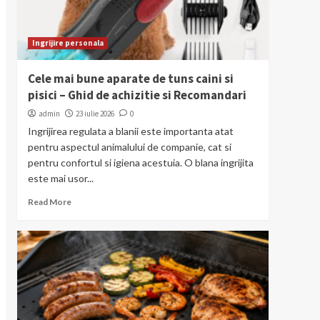
Ingrijire personala
Cele mai bune aparate de tuns caini si
pisici – Ghid de achizitie si Recomandari
admin
23 iulie 2026
0
Ingrijirea regulata a blanii este importanta atat
pentru aspectul animalului de companie, cat si
pentru confortul si igiena acestuia. O blana ingrijita
este mai usor...
Read More