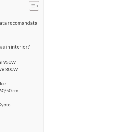
afata recomandata
u in interior?
Sun 950W
SW8 800W
dee
 60/50 cm
 Kyoto