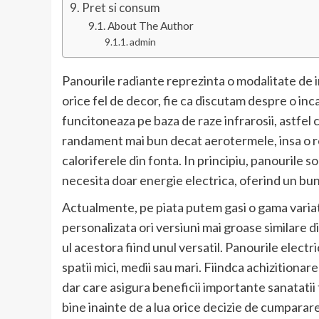
Pret si consum
About The Author
admin
Panourile radiante reprezinta o modalitate de i
orice fel de decor, fie ca discutam despre o in
funcitoneaza pe baza de raze infrarosii, astfel ca
randament mai bun decat aerotermele, insa o r
caloriferele din fonta. In principiu, panourile sol
necesita doar energie electrica, oferind un b
Actualmente, pe piata putem gasi o gama variat
personalizata ori versiuni mai groase similare d
ul acestora fiind unul versatil. Panourile electr
spatii mici, medii sau mari. Fiindca achizitiona
dar care asigura beneficii importante sanatatii 
bine inainte de a lua orice decizie de cumparar