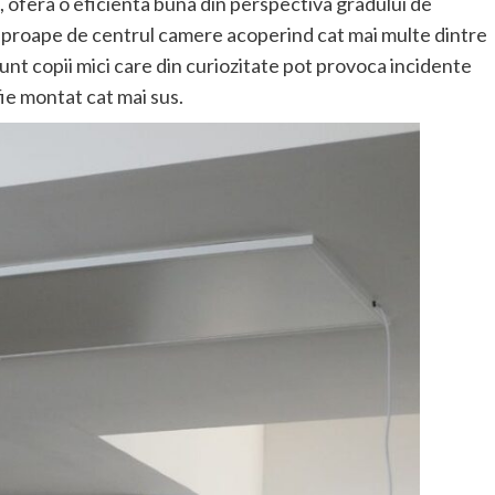
 ofera o eficienta buna din perspectiva gradului de
 aproape de centrul camere acoperind cat mai multe dintre
sunt copii mici care din curiozitate pot provoca incidente
fie montat cat mai sus.