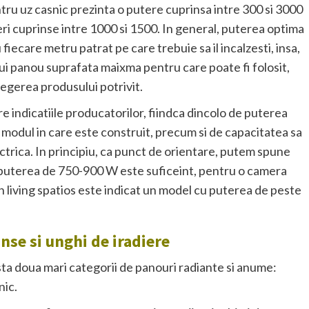
ru uz casnic prezinta o putere cuprinsa intre 300 si 3000
eri cuprinse intre 1000 si 1500. In general, puterea optima
iecare metru patrat pe care trebuie sa il incalzesti, insa,
rui panou suprafata maixma pentru care poate fi folosit,
alegerea produsului potrivit.
 indicatiile producatorilor, fiindca dincolo de puterea
 modul in care este construit, precum si de capacitatea sa
lectrica. In principiu, ca punct de orientare, putem spune
u puterea de 750-900 W este suficeint, pentru o camera
 living spatios este indicat un model cu puterea de peste
nse si unghi de iradiere
ista doua mari categorii de panouri radiante si anume:
nic.