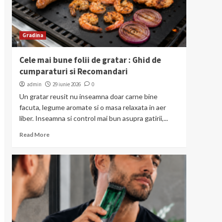
Gradina
Cele mai bune folii de gratar : Ghid de
cumparaturi si Recomandari
admin
29 iunie 2026
0
Un gratar reusit nu inseamna doar carne bine
facuta, legume aromate si o masa relaxata in aer
liber. Inseamna si control mai bun asupra gatirii,...
Read More