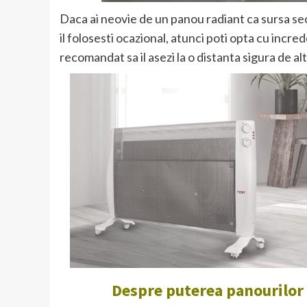
Daca ai neovie de un panou radiant ca sursa sec
il folosesti ocazional, atunci poti opta cu incre
recomandat sa il asezi la o distanta sigura de 
Despre puterea panourilor