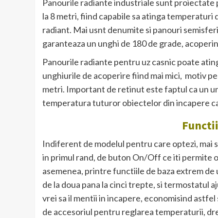
Panourile radiante industriale sunt proiectate p
la 8 metri, fiind capabile sa atinga temperaturi
radiant. Mai usnt denumite si panouri semisferi
garanteaza un unghi de 180 de grade, acoperind a
Panourile radiante pentru uz casnic poate atin
unghiurile de acoperire fiind mai mici, motiv pe
metri. Important de retinut este faptul ca un u
temperatura tuturor obiectelor din incapere car
Functi
Indiferent de modelul pentru care optezi, mai s
in primul rand, de buton On/Off ce iti permite 
asemenea, printre functiile de baza extrem de u
de la doua pana la cinci trepte, si termostatul a
vrei sa il mentii in incapere, economisind astfel
de accesoriul pentru reglarea temperaturii, dre