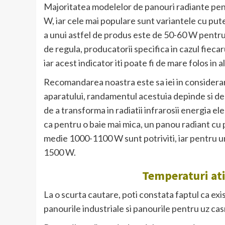
Majoritatea modelelor de panouri radiante pent
W, iar cele mai populare sunt variantele cu put
a unui astfel de produs este de 50-60 W pentru f
de regula, producatorii specifica in cazul fieca
iar acest indicator iti poate fi de mare folos in 
Recomandarea noastra este sa iei in considerare
aparatului, randamentul acestuia depinde si de
de a transforma in radiatii infrarosii energia e
ca pentru o baie mai mica, un panou radiant c
medie 1000-1100 W sunt potriviti, iar pentru un
1500 W.
Temperaturi ati
La o scurta cautare, poti constata faptul ca ex
panourile industriale si panourile pentru uz cas