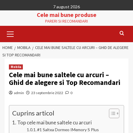
Skip
7 august 2026
to
Cele mai bune produse
content
PARERI SI RECOMANDARI
Primary
Menu
HOME
MOBILA
CELE MAI BUNE SALTELE CU ARCURI – GHID DE ALEGERE
SI TOP RECOMANDARI
Mobila
Cele mai bune saltele cu arcuri –
Ghid de alegere si Top Recomandari
admin
23 septembrie 2022
0
Cuprins articol
Top cele mai bune saltele cu arcuri
#1 Saltea Dormeo IMemory S Plus