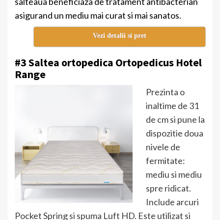
salteaua beneficiaza de tratament antibacterian
asigurand un mediu mai curat si mai sanatos.
Vezi detalii si pret
#3 Saltea ortopedica Ortopedicus Hotel
Range
Prezinta o
inaltime de 31
de cm si pune la
dispozitie doua
nivele de
fermitate:
mediu si mediu
spre ridicat.
Include arcuri
Pocket Spring si spuma Luft HD. Este utilizat si