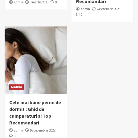
Recomandari
admin
3 martie 2023
0
admin
24 februarie 2023
0
Mobila
Cele mai bune perne de
dormit : Ghid de
cumparaturi si Top
Recomandari
admin
16 decembrie 2022
0