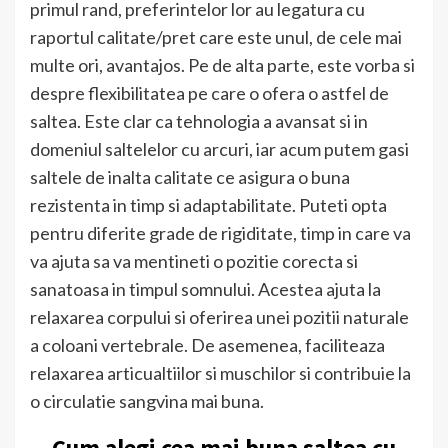
primul rand, preferintelor lor au legatura cu
raportul calitate/pret care este unul, de cele mai
multe ori, avantajos. Pe de alta parte, este vorba si
despre flexibilitatea pe care o ofera o astfel de
saltea. Este clar ca tehnologia a avansat si in
domeniul saltelelor cu arcuri, iar acum putem gasi
saltele de inalta calitate ce asigura o buna
rezistenta in timp si adaptabilitate. Puteti opta
pentru diferite grade de rigiditate, timp in care va
va ajuta sa va mentineti o pozitie corecta si
sanatoasa in timpul somnului. Acestea ajuta la
relaxarea corpului si oferirea unei pozitii naturale
a coloani vertebrale. De asemenea, faciliteaza
relaxarea articualtiilor si muschilor si contribuie la
o circulatie sangvina mai buna.
Cum alegi cea mai buna saltea cu