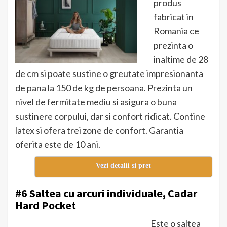
produs
fabricat in
Romania ce
prezinta o
inaltime de 28
de cm si poate sustine o greutate impresionanta
de pana la 150 de kg de persoana. Prezinta un
nivel de fermitate mediu si asigura o buna
sustinere corpului, dar si confort ridicat. Contine
latex si ofera trei zone de confort. Garantia
oferita este de 10 ani.
Vezi detalii si pret
#6 Saltea cu arcuri individuale, Cadar
Hard Pocket
Este o saltea