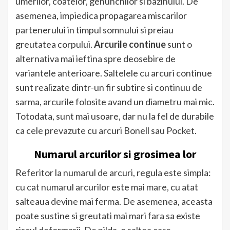
umerilor, coatelor, genunchilor si bazinului. De
asemenea, impiedica propagarea miscarilor
partenerului in timpul somnului si preiau
greutatea corpului.
Arcurile continue
sunt o
alternativa mai ieftina spre deosebire de
variantele anterioare. Saltelele cu arcuri continue
sunt realizate dintr-un fir subtire si continuu de
sarma, arcurile folosite avand un diametru mai mic.
Totodata, sunt mai usoare, dar nu la fel de durabile
ca cele prevazute cu arcuri Bonell sau Pocket.
Numarul arcurilor si grosimea lor
Referitor la numarul de arcuri, regula este simpla:
cu cat numarul arcurilor este mai mare, cu atat
salteaua devine mai ferma. De asemenea, aceasta
poate sustine si greutati mai mari fara sa existe
riscul deformarii. De pilda, o saltea care